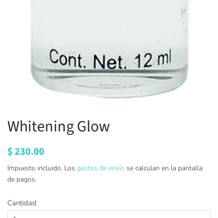
Whitening Glow
Precio
$ 230.00
Precio
habitual
de
Impuesto incluido. Los
gastos de envío
se calculan en la pantalla
oferta
de pagos.
Cantidad