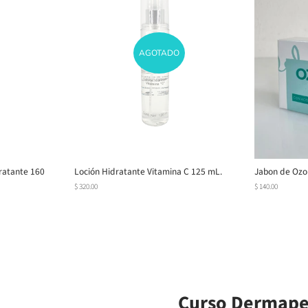
AGOTADO
ratante 160
Loción Hidratante Vitamina C 125 mL.
Jabon de Ozo
Precio
$ 320.00
Precio
$ 140.00
habitual
habitual
Curso Dermape