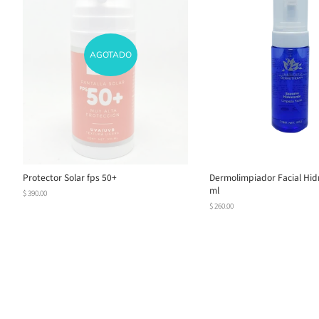
AGOTADO
Protector Solar fps 50+
Dermolimpiador Facial Hid
ml
Precio
$ 390.00
habitual
Precio
$ 260.00
habitual