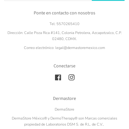
Ponte en contacto con nosotros
Tel: 5570265410
Dirección: Calle Poza Rica #141, Colonia Petrolera, Azcapotzalco, C.P.
02480, CDMX.
Correo electrónico: legal@dermastoremexico.com
Conectarse
Facebook
Instagram
Dermastore
DermaStore
DermaStore México®️ y DermoTherapy®️ son Marcas comerciales
propiedad de Laboratorios DSM S. de R.L. de C.V.,