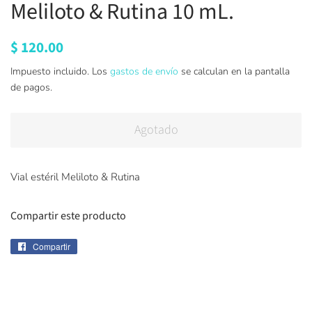
Meliloto & Rutina 10 mL.
Precio
$ 120.00
Precio
habitual
de
Impuesto incluido. Los
gastos de envío
se calculan en la pantalla
oferta
de pagos.
Agotado
Vial estéril Meliloto & Rutina
Compartir este producto
Compartir
Compartir
en
Facebook