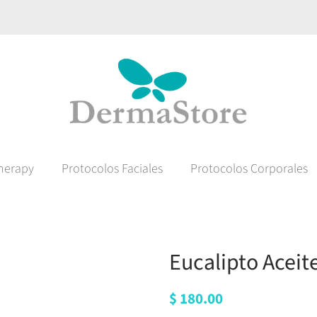
herapy
Protocolos Faciales
Protocolos Corporales
Eucalipto Aceit
Precio
$ 180.00
Precio
habitual
de