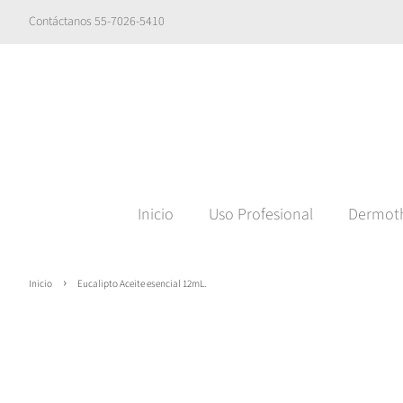
Contáctanos 55-7026-5410
Inicio
Uso Profesional
Dermot
›
Inicio
Eucalipto Aceite esencial 12mL.