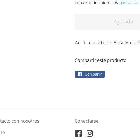
Impuesto incluido. Los
gastos de 
oferta
Agotado
Aceite esencial de Eucalipto or
Compartir este producto
Compartir
Compartir
en
Facebook
tacto con nosotros
Conectarse
410
Facebook
Instagram