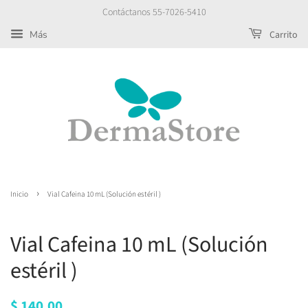
Contáctanos 55-7026-5410
Más
Carrito
›
Inicio
Vial Cafeina 10 mL (Solución estéril )
Vial Cafeina 10 mL (Solución
estéril )
Precio
$ 140.00
Precio