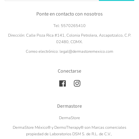
Ponte en contacto con nosotros
Tel: 5570265410
Dirección: Calle Poza Rica #141, Colonia Petrolera, Azcapotzalco, C.P.
02480, CDMX.
Correo electrónico: legal@dermastoremexico.com
Conectarse
Facebook
Instagram
Dermastore
DermaStore
DermaStore México®️ y DermoTherapy®️ son Marcas comerciales
propiedad de Laboratorios DSM S. de R.L. de C.V.,