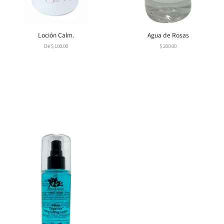
Loción Calm.
Agua de Rosas
De $ 100.00
Precio
$ 200.00
habitual