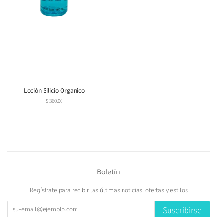
Loción Silicio Organico
Precio
$ 360.00
habitual
Boletín
Regístrate para recibir las últimas noticias, ofertas y estilos
Suscribirse